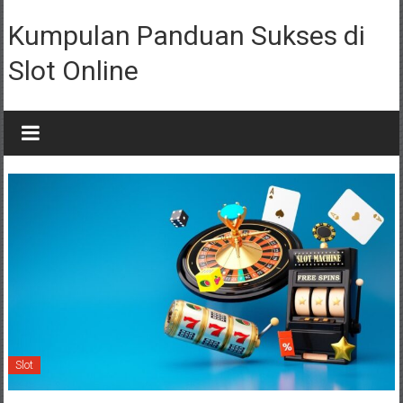
Lompat
ke
Kumpulan Panduan Sukses di
konten
Slot Online
Slot