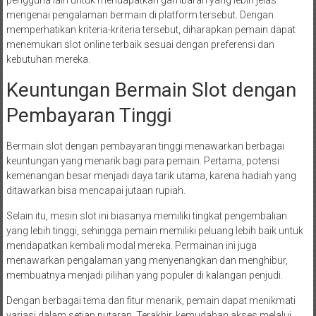
mengenai pengalaman bermain di platform tersebut. Dengan
memperhatikan kriteria-kriteria tersebut, diharapkan pemain dapat
menemukan slot online terbaik sesuai dengan preferensi dan
kebutuhan mereka.
Keuntungan Bermain Slot dengan
Pembayaran Tinggi
Bermain slot dengan pembayaran tinggi menawarkan berbagai
keuntungan yang menarik bagi para pemain. Pertama, potensi
kemenangan besar menjadi daya tarik utama, karena hadiah yang
ditawarkan bisa mencapai jutaan rupiah.
Selain itu, mesin slot ini biasanya memiliki tingkat pengembalian
yang lebih tinggi, sehingga pemain memiliki peluang lebih baik untuk
mendapatkan kembali modal mereka. Permainan ini juga
menawarkan pengalaman yang menyenangkan dan menghibur,
membuatnya menjadi pilihan yang populer di kalangan penjudi.
Dengan berbagai tema dan fitur menarik, pemain dapat menikmati
variasi dalam setiap putaran. Terakhir, kemudahan akses melalui