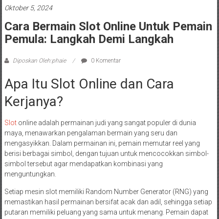
Oktober 5, 2024
Cara Bermain Slot Online Untuk Pemain
Pemula: Langkah Demi Langkah
Diposkan Oleh:phaie
0 Komentar
Apa Itu Slot Online dan Cara
Kerjanya?
Slot
online adalah permainan judi yang sangat populer di dunia
maya, menawarkan pengalaman bermain yang seru dan
mengasyikkan. Dalam permainan ini, pemain memutar reel yang
berisi berbagai simbol, dengan tujuan untuk mencocokkan simbol-
simbol tersebut agar mendapatkan kombinasi yang
menguntungkan.
Setiap mesin slot memiliki Random Number Generator (RNG) yang
memastikan hasil permainan bersifat acak dan adil, sehingga setiap
putaran memiliki peluang yang sama untuk menang. Pemain dapat