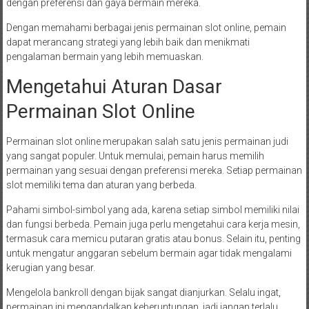
dengan preferensi dan gaya bermain mereka.
Dengan memahami berbagai jenis permainan slot online, pemain
dapat merancang strategi yang lebih baik dan menikmati
pengalaman bermain yang lebih memuaskan.
Mengetahui Aturan Dasar
Permainan Slot Online
Permainan slot online merupakan salah satu jenis permainan judi
yang sangat populer. Untuk memulai, pemain harus memilih
permainan yang sesuai dengan preferensi mereka. Setiap permainan
slot memiliki tema dan aturan yang berbeda.
Pahami simbol-simbol yang ada, karena setiap simbol memiliki nilai
dan fungsi berbeda. Pemain juga perlu mengetahui cara kerja mesin,
termasuk cara memicu putaran gratis atau bonus. Selain itu, penting
untuk mengatur anggaran sebelum bermain agar tidak mengalami
kerugian yang besar.
Mengelola bankroll dengan bijak sangat dianjurkan. Selalu ingat,
permainan ini mengandalkan keberuntungan, jadi jangan terlalu