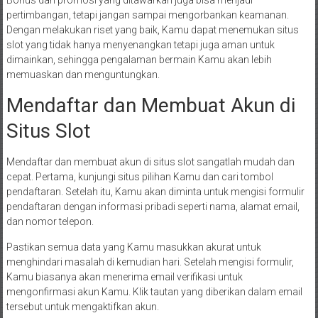
pertimbangan, tetapi jangan sampai mengorbankan keamanan.
Dengan melakukan riset yang baik, Kamu dapat menemukan situs
slot yang tidak hanya menyenangkan tetapi juga aman untuk
dimainkan, sehingga pengalaman bermain Kamu akan lebih
memuaskan dan menguntungkan.
Mendaftar dan Membuat Akun di
Situs Slot
Mendaftar dan membuat akun di situs slot sangatlah mudah dan
cepat. Pertama, kunjungi situs pilihan Kamu dan cari tombol
pendaftaran. Setelah itu, Kamu akan diminta untuk mengisi formulir
pendaftaran dengan informasi pribadi seperti nama, alamat email,
dan nomor telepon.
Pastikan semua data yang Kamu masukkan akurat untuk
menghindari masalah di kemudian hari. Setelah mengisi formulir,
Kamu biasanya akan menerima email verifikasi untuk
mengonfirmasi akun Kamu. Klik tautan yang diberikan dalam email
tersebut untuk mengaktifkan akun.