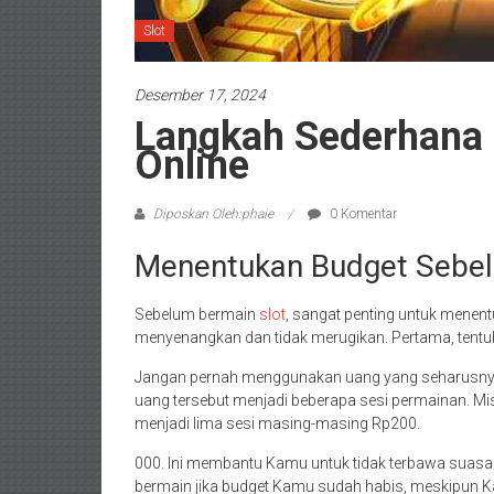
Slot
Desember 17, 2024
Langkah Sederhana 
Online
Diposkan Oleh:phaie
0 Komentar
Menentukan Budget Sebel
Sebelum bermain
slot
, sangat penting untuk menen
menyenangkan dan tidak merugikan. Pertama, tentu
Jangan pernah menggunakan uang yang seharusnya di
uang tersebut menjadi beberapa sesi permainan. M
menjadi lima sesi masing-masing Rp200.
000. Ini membantu Kamu untuk tidak terbawa suasan
bermain jika budget Kamu sudah habis, meskipun 