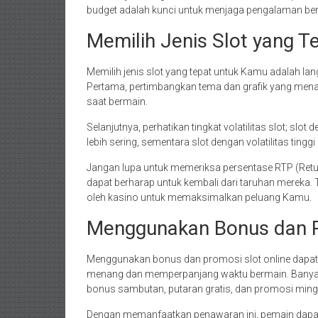
budget adalah kunci untuk menjaga pengalaman ber
Memilih Jenis Slot yang T
Memilih jenis slot yang tepat untuk Kamu adalah l
Pertama, pertimbangkan tema dan grafik yang mena
saat bermain.
Selanjutnya, perhatikan tingkat volatilitas slot; sl
lebih sering, sementara slot dengan volatilitas ti
Jangan lupa untuk memeriksa persentase RTP (Ret
dapat berharap untuk kembali dari taruhan mereka.
oleh kasino untuk memaksimalkan peluang Kamu.
Menggunakan Bonus dan P
Menggunakan bonus dan promosi slot online dapat 
menang dan memperpanjang waktu bermain. Banyak 
bonus sambutan, putaran gratis, dan promosi min
Dengan memanfaatkan penawaran ini, pemain dapat 