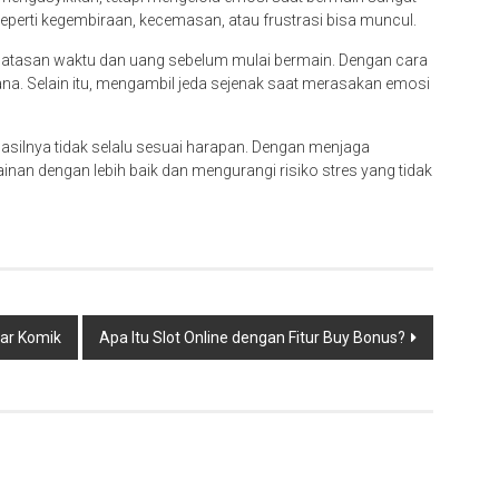
seperti kegembiraan, kecemasan, atau frustrasi bisa muncul.
 batasan waktu dan uang sebelum mulai bermain. Dengan cara
sana. Selain itu, mengambil jeda sejenak saat merasakan emosi
hasilnya tidak selalu sesuai harapan. Dengan menjaga
nan dengan lebih baik dan mengurangi risiko stres yang tidak
ar Komik
Apa Itu Slot Online dengan Fitur Buy Bonus?