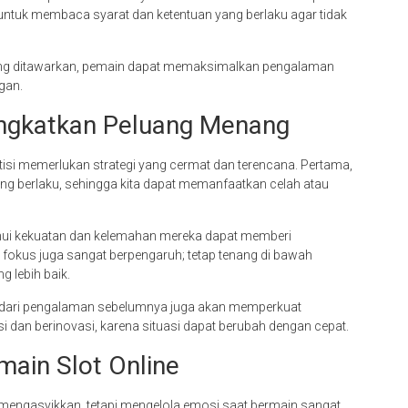
ntuk membaca syarat dan ketentuan yang berlaku agar tidak
ng ditawarkan, pemain dapat memaksimalkan pengalaman
gan.
ingkatkan Peluang Menang
i memerlukan strategi yang cermat dan terencana. Pertama,
g berlaku, sehingga kita dapat memanfaatkan celah atau
tahui kekuatan dan kelemahan mereka dapat memberi
n fokus juga sangat berpengaruh; tetap tenang di bawah
 lebih baik.
k dari pengalaman sebelumnya juga akan memperkuat
si dan berinovasi, karena situasi dapat berubah dengan cepat.
main Slot Online
 mengasyikkan, tetapi mengelola emosi saat bermain sangat