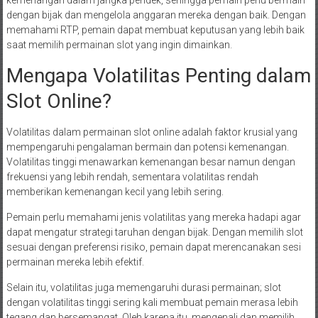
dengan bijak dan mengelola anggaran mereka dengan baik. Dengan
memahami RTP, pemain dapat membuat keputusan yang lebih baik
saat memilih permainan slot yang ingin dimainkan.
Mengapa Volatilitas Penting dalam
Slot Online?
Volatilitas dalam permainan slot online adalah faktor krusial yang
mempengaruhi pengalaman bermain dan potensi kemenangan.
Volatilitas tinggi menawarkan kemenangan besar namun dengan
frekuensi yang lebih rendah, sementara volatilitas rendah
memberikan kemenangan kecil yang lebih sering.
Pemain perlu memahami jenis volatilitas yang mereka hadapi agar
dapat mengatur strategi taruhan dengan bijak. Dengan memilih slot
sesuai dengan preferensi risiko, pemain dapat merencanakan sesi
permainan mereka lebih efektif.
Selain itu, volatilitas juga memengaruhi durasi permainan; slot
dengan volatilitas tinggi sering kali membuat pemain merasa lebih
tegang dan bersemangat. Oleh karena itu, mengenali dan memilih