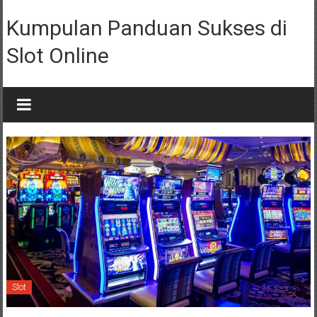
Lompat
ke
Kumpulan Panduan Sukses di
konten
Slot Online
Slot