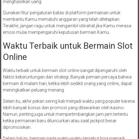
menghasilkan uang.
Gunakan fitur pengaturan batas di platform permainan untuk
membantu Kamu mematuhi anggaran yang telah ditetapkan.
Terakhir, jangan ragu untuk mengambil istirahat jika Kamu merasa
emosi mulai mempengaruhi keputusan bermain Kamu.
Waktu Terbaik untuk Bermain Slot
Online
Waktu terbaik untuk bermain slot online sangat dipengaruhi oleh
faktor keberuntungan dan strategi. Banyak pemain percaya bahwa
bermain di malam hari, ketika lebih sedikit orang yang online, dapat
meningkatkan peluang menang.
Selain itu, akhir pekan sering kali menjadi waktu yang populer karena
lebih banyak bonus dan promosi yang ditawarkan oleh kasino.
Namun, penting juga untuk mempertimbangkan jam-jam tertentu
ketika permainan baru diluncurkan atau saat jackpot besar
dipromosikan.
Dalam hal ini, bermain pada waktu-waktu tersebut bisa menjadi