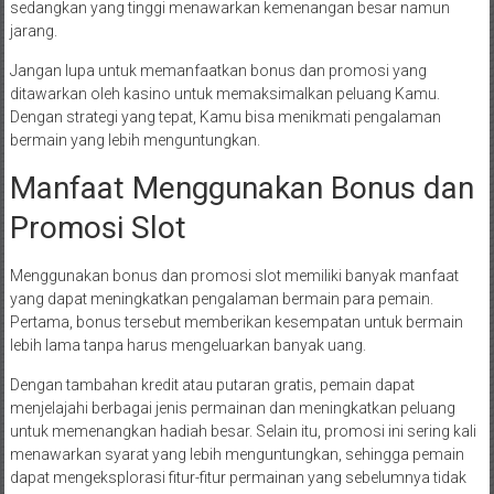
sedangkan yang tinggi menawarkan kemenangan besar namun
jarang.
Jangan lupa untuk memanfaatkan bonus dan promosi yang
ditawarkan oleh kasino untuk memaksimalkan peluang Kamu.
Dengan strategi yang tepat, Kamu bisa menikmati pengalaman
bermain yang lebih menguntungkan.
Manfaat Menggunakan Bonus dan
Promosi Slot
Menggunakan bonus dan promosi slot memiliki banyak manfaat
yang dapat meningkatkan pengalaman bermain para pemain.
Pertama, bonus tersebut memberikan kesempatan untuk bermain
lebih lama tanpa harus mengeluarkan banyak uang.
Dengan tambahan kredit atau putaran gratis, pemain dapat
menjelajahi berbagai jenis permainan dan meningkatkan peluang
untuk memenangkan hadiah besar. Selain itu, promosi ini sering kali
menawarkan syarat yang lebih menguntungkan, sehingga pemain
dapat mengeksplorasi fitur-fitur permainan yang sebelumnya tidak