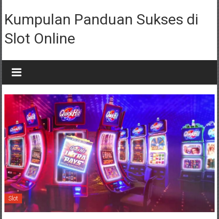
Lompat
ke
Kumpulan Panduan Sukses di
konten
Slot Online
Slot