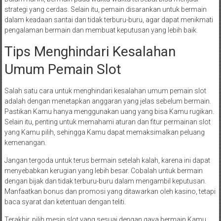
strategi yang cerdas. Selain itu, pemain disarankan untuk bermain
dalam keadaan santai dan tidak terburu-buru, agar dapat menikmati
pengalaman bermain dan membuat keputusan yang lebih baik.
Tips Menghindari Kesalahan
Umum Pemain Slot
Salah satu cara untuk menghindari kesalahan umum pemain slot
adalah dengan menetapkan anggaran yang jelas sebelum bermain.
Pastikan Kamu hanya menggunakan uang yang bisa Kamu rugikan.
Selain itu, penting untuk memahami aturan dan fitur permainan slot
yang Kamu pilih, sehingga Kamu dapat memaksimalkan peluang
kemenangan.
Jangan tergoda untuk terus bermain setelah kalah, karena ini dapat
menyebabkan kerugian yang lebih besar. Cobalah untuk bermain
dengan bijak dan tidak terburu-buru dalam mengambil keputusan.
Manfaatkan bonus dan promosi yang ditawarkan oleh kasino, tetapi
baca syarat dan ketentuan dengan teliti.
Terakhir, pilih mesin slot yang sesuai dengan gaya bermain Kamu